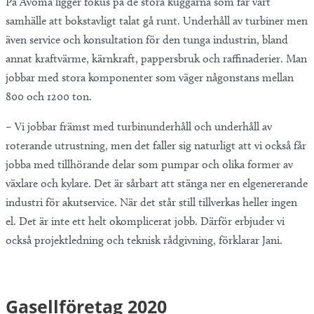
På Avoma ligger fokus på de stora kuggarna som får vårt
samhälle att bokstavligt talat gå runt. Underhåll av turbiner men
även service och konsultation för den tunga industrin, bland
annat kraftvärme, kärnkraft, pappersbruk och raffinaderier. Man
jobbar med stora komponenter som väger någonstans mellan
800 och 1200 ton.
– Vi jobbar främst med turbinunderhåll och underhåll av
roterande utrustning, men det faller sig naturligt att vi också får
jobba med tillhörande delar som pumpar och olika former av
växlare och kylare. Det är sårbart att stänga ner en elgenererande
industri för akutservice. När det står still tillverkas heller ingen
el. Det är inte ett helt okomplicerat jobb. Därför erbjuder vi
också projektledning och teknisk rådgivning, förklarar Jani.
Gasellföretag 2020