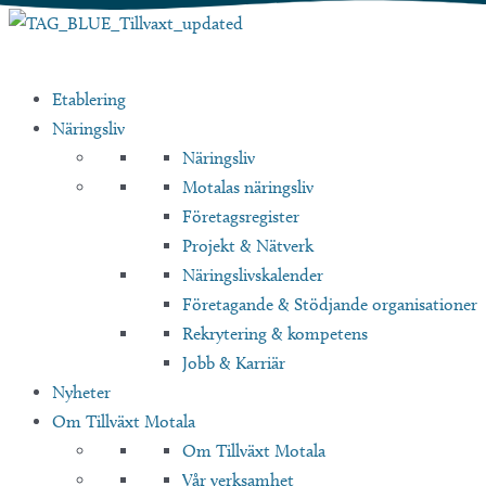
Hoppa
till
innehåll
Etablering
Näringsliv
Näringsliv
Motalas näringsliv
Företagsregister
Projekt & Nätverk
Näringslivskalender
Företagande & Stödjande organisationer
Rekrytering & kompetens
Jobb & Karriär
Nyheter
Om Tillväxt Motala
Om Tillväxt Motala
Vår verksamhet