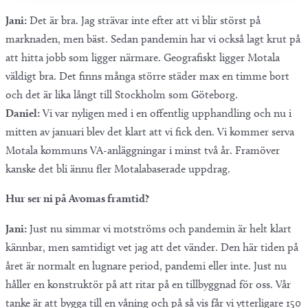
Jani:
Det är bra. Jag strävar inte efter att vi blir störst på
marknaden, men bäst. Sedan pandemin har vi också lagt krut på
att hitta jobb som ligger närmare. Geografiskt ligger Motala
väldigt bra. Det finns många större städer max en timme bort
och det är lika långt till Stockholm som Göteborg.
Daniel:
Vi var nyligen med i en offentlig upphandling och nu i
mitten av januari blev det klart att vi fick den. Vi kommer serva
Motala kommuns VA-anläggningar i minst två år. Framöver
kanske det bli ännu fler Motalabaserade uppdrag.
Hur ser ni på Avomas framtid?
Jani:
Just nu simmar vi motströms och pandemin är helt klart
kännbar, men samtidigt vet jag att det vänder. Den här tiden på
året är normalt en lugnare period, pandemi eller inte. Just nu
håller en konstruktör på att ritar på en tillbyggnad för oss. Vår
tanke är att bygga till en våning och på så vis får vi ytterligare 150