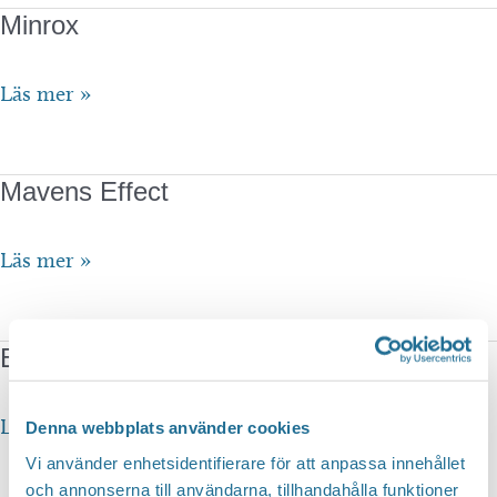
Minrox
Minrox
Läs mer »
Mavens Effect
Mavens
Läs mer »
Effect
Beans inCup
Beans
Läs mer »
Denna webbplats använder cookies
inCup
Vi använder enhetsidentifierare för att anpassa innehållet
och annonserna till användarna, tillhandahålla funktioner