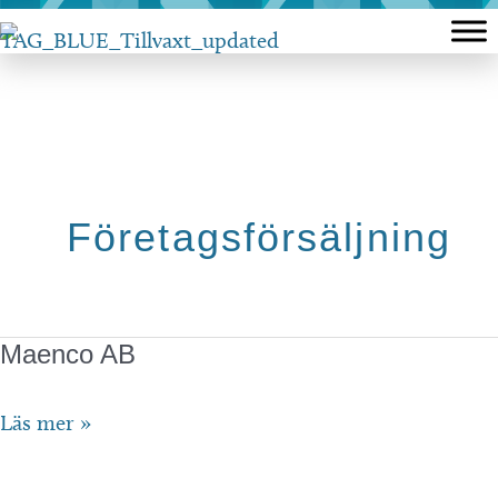
Hoppa
till
innehåll
Företagsförsäljning
Maenco AB
Maenco
Läs mer »
AB