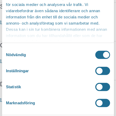
för sociala medier och analysera vår trafik. Vi
Skill Skandinavia AB
vidarebefordrar även sådana identifierare och annan
information från din enhet till de sociala medier och
Skill
Läs mer »
annons- och analysföretag som vi samarbetar med.
Dessa kan i sin tur kombinera informationen med annan
Skandinavia
information som du har tillhandahållit eller som de har
AB
samlat in när du har använt deras tjänster.
Combisport
Samtyckesval
Nödvändig
Combisport
Läs mer »
Inställningar
Dynudden Konsult
Statistik
Dynudden
Läs mer »
Marknadsföring
Konsult