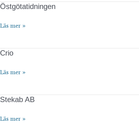
Östgötatidningen
Östgötatidningen
Läs mer »
Crio
Crio
Läs mer »
Stekab AB
Stekab
Läs mer »
AB