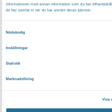
pizzeria
informationen med annan information som du har tillhandahåll
de har samlat in när du har använt deras tjänster.
Schweizeriet Medevi Brunn
Schweizeriet
Läs mer »
Samtyckesval
Nödvändig
Medevi
Brunn
Pizzeria – Restaurang Fratelli
Inställningar
Pizzeria
Läs mer »
Statistik
–
Restaurang
Restaurang Wetternmagasinet
Marknadsföring
Fratelli
Restaurang
Läs mer »
Wetternmagasinet
Visa 
1
2
…
4
Nästa