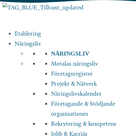
Hoppa
till
innehåll
Etablering
Näringsliv
NÄRINGSLIV
Motalas näringsliv
Företagsregister
Projekt & Nätverk
Näringslivskalender
Företagande & Stödjande
organisationer
Rekrytering & kompetens
Jobb & Karriär