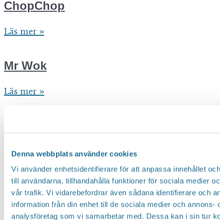
ChopChop
ChopChop
Läs mer »
Mr Wok
Mr
Läs mer »
Wok
San Sushi
San
Läs mer »
Denna webbplats använder cookies
Sushi
Vi använder enhetsidentifierare för att anpassa innehållet o
till användarna, tillhandahålla funktioner för sociala medier 
Tjällmo pizzeria
vår trafik. Vi vidarebefordrar även sådana identifierare och 
information från din enhet till de sociala medier och annons- 
Tjällmo
Läs mer »
analysföretag som vi samarbetar med. Dessa kan i sin tur 