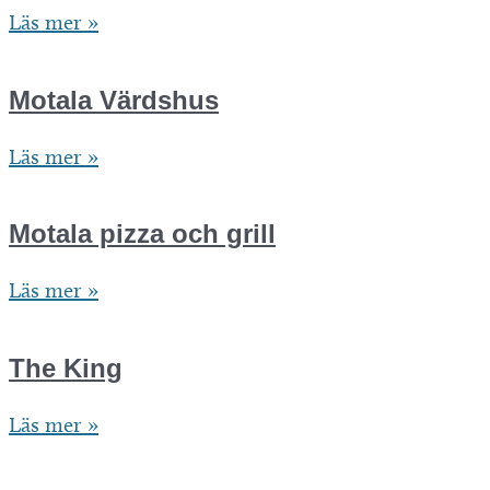
Grand
Läs mer »
Svecia’s
Kolgrill
Motala Värdshus
&
Motala
Läs mer »
Pizzeria
Värdshus
Motala pizza och grill
Motala
Läs mer »
pizza
och
The King
grill
The
Läs mer »
King