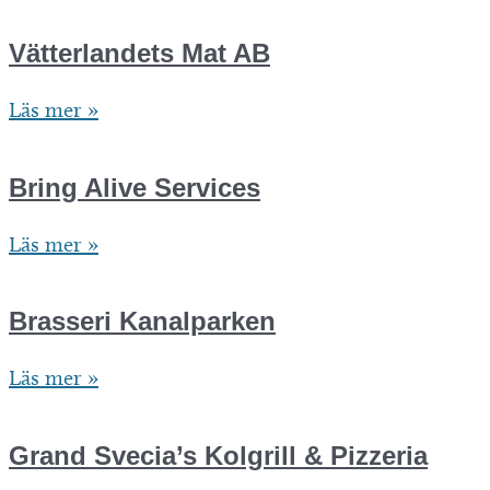
i
Motala
Vätterlandets Mat AB
AB
Vätterlandets
Läs mer »
Mat
AB
Bring Alive Services
Bring
Läs mer »
Alive
Services
Brasseri Kanalparken
Brasseri
Läs mer »
Kanalparken
Grand Svecia’s Kolgrill & Pizzeria