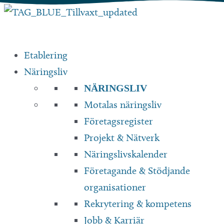
Hoppa
till
innehåll
Etablering
Näringsliv
NÄRINGSLIV
Motalas näringsliv
Företagsregister
Projekt & Nätverk
Näringslivskalender
Företagande & Stödjande
organisationer
Rekrytering & kompetens
Jobb & Karriär