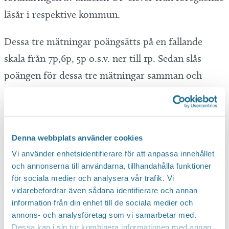
läsår i respektive kommun.
Dessa tre mätningar poängsätts på en fallande
skala från 7p,6p, 5p o.s.v. ner till 1p. Sedan slås
poängen för dessa tre mätningar samman och
årets UF-kommun är således den kommunen med
högst totalpoäng. De tre mätningarna viktas helt
lika i jämförelse till varandra. All statistik inhämtas
Denna webbplats använder cookies
från Skolverkets databas(SIRIS) samt Ung
Vi använder enhetsidentifierare för att anpassa innehållet
Företagsamhets databas.
och annonserna till användarna, tillhandahålla funktioner
för sociala medier och analysera vår trafik. Vi
Linköping och Motala i toppen
vidarebefordrar även sådana identifierare och annan
information från din enhet till de sociala medier och
Linköping hamnar på delad förstaplats
annons- och analysföretag som vi samarbetar med.
Dessa kan i sin tur kombinera informationen med annan