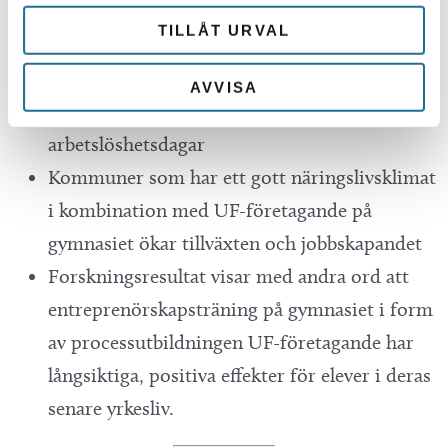
bakgrund som startar företag i unga år
TILLÅT URVAL
jämfört med befolkningen i övrigt
Den före detta UF-eleven har även starkare
AVVISA
etablering på arbetsmarknaden och färre antal
arbetslöshetsdagar
Kommuner som har ett gott näringslivsklimat
i kombination med UF-företagande på
gymnasiet ökar tillväxten och jobbskapandet
Forskningsresultat visar med andra ord att
entreprenörskapsträning på gymnasiet i form
av processutbildningen UF-företagande har
långsiktiga, positiva effekter för elever i deras
senare yrkesliv.