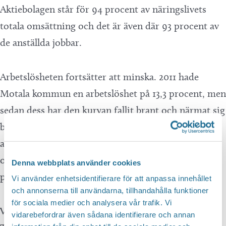
Aktiebolagen står för 94 procent av näringslivets
totala omsättning och det är även där 93 procent av
de anställda jobbar.
Arbetslösheten fortsätter att minska. 2011 hade
Motala kommun en arbetslöshet på 13,3 procent, men
sedan dess har den kurvan fallit brant och närmat sig
både riket och Östergötland. Sedan 2021 har
arbetslösheten minskat mer i Motala än i både riket
och Östergötland och låg i slutet av 2023 på 6,9
Denna webbplats använder cookies
procent.
Vi använder enhetsidentifierare för att anpassa innehållet
och annonserna till användarna, tillhandahålla funktioner
för sociala medier och analysera vår trafik. Vi
Vill du veta mer om näringslivsrapporten? Kontakta
vidarebefordrar även sådana identifierare och annan