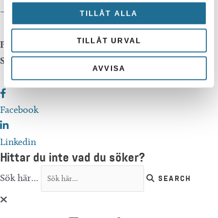
—–
TILLÅT ALLA
TILLÅT URVAL
Publicerad:
02 april 2024
Senast uppdaterad:
02 april 2024
AVVISA
Facebook
Linkedin
Hittar du inte vad du söker?
Sök här...
SEARCH