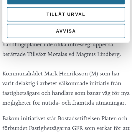
– Från centrumvisionen tar vi avstamp i det
TILLÅT URVAL
gedigna material som finns från höstens två
AVVISA
workshops, för att ta fram relevanta
handlingsplaner i de olika intressegrupperna,
berättade Tillväxt Motalas vd Magnus Lindberg.
Kommunalrådet Mark Henriksson (M) som har
varit delaktig i arbetet välkomnade initiativ från
fastighetsägare och handlare som banar väg för nya
möjligheter för nutida- och framtida utmaningar.
Bakom initiativet står Bostadsstiftelsen Platen och
förbundet Fastighetsägarna GFR som verkar för att