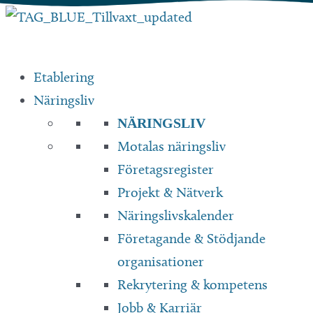
Hoppa
till
innehåll
Etablering
Näringsliv
NÄRINGSLIV
Motalas näringsliv
Företagsregister
Projekt & Nätverk
Näringslivskalender
Företagande & Stödjande
organisationer
Rekrytering & kompetens
Jobb & Karriär