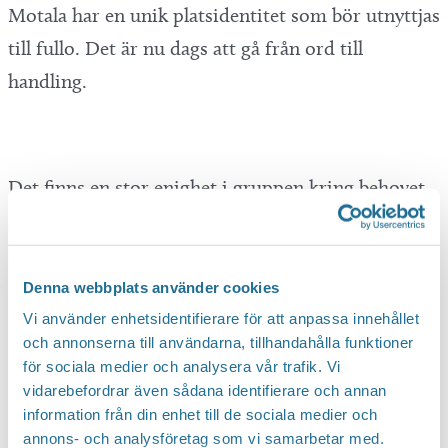
Motala har en unik platsidentitet som bör utnyttjas
till fullo. Det är nu dags att gå från ord till
handling.
Det finns en stor enighet i gruppen kring behovet
av en gemensam centrumvision och handlingsplan
för den framtida centrumutvecklingen. En del
handlar om att fortsätta med det goda arbete som
Denna webbplats använder cookies
redan görs idag där Tillväxt Motala är spindeln i
Vi använder enhetsidentifierare för att anpassa innehållet
och annonserna till användarna, tillhandahålla funktioner
nätet.
för sociala medier och analysera vår trafik. Vi
vidarebefordrar även sådana identifierare och annan
– Det handlar även om att skapa nya mötesplatser
information från din enhet till de sociala medier och
där representanter från olika grupperingar kan
annons- och analysföretag som vi samarbetar med.