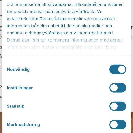
och annonserna till användarna, tillhandahålla funktioner
för sociala medier och analysera vår trafik. Vi
På senare tid har det dock blivit svårare att hitta
vidarebefordrar även sådana identifierare och annan
information från din enhet till de sociala medier och
personer för timanställningar och extrapersonal. Det
annons- och analysföretag som vi samarbetar med.
här kan förklaras till viss del med den högkonjunktur
Dessa kan i sin tur kombinera informationen med annan
som vi befinner oss i, många av de som tidigare
information som du har tillhandahållit eller som de har
samlat in när du har använt deras tjänster.
kunde hoppa in med kort varsel har fått andra mer
Samtyckesval
fasta anställningar.
Nödvändig
Säljare med mer branschspecifika kunskaper är
Inställningar
svårare att hitta och man utbildar oftast på plats.
Statistik
Marknadsföring