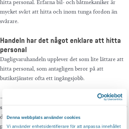
hitta personal. Erfarna bil- och båtmekaniker är
mycket svårt att hitta och inom tunga fordon än
svårare.
Handeln har det något enklare att hitta
personal
Dagligvaruhandeln upplever det som lite lättare att
hitta personal, som antagligen beror på att
butikstjänster ofta ett ingångsjobb.
– I handeln tar man ofta emot praktikanter från
skola och arbetsförmedling, och om det fungerar får
dessa ofta någon form av anställning vid
Denna webbplats använder cookies
praktikperiodens slut, menar Kenneth Johansson.
Vi använder enhetsidentifierare för att anpassa innehållet