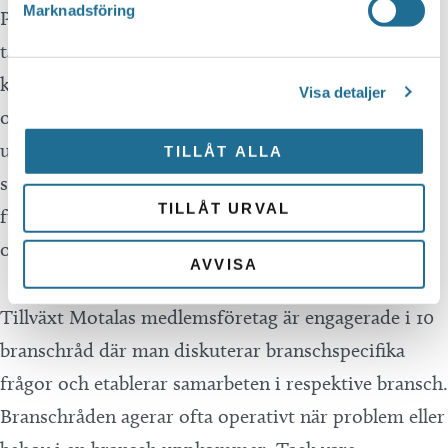
Marknadsföring
På Coffice ordnas frukost- och lunchmöten där man
tar del av information från näringslivet och
kommunen samtidigt som man lär känna varandra
Visa detaljer
och affärssamarbeten skapas. För att bidra till
utveckling i företagen anordnas utbildningar och
TILLÅT ALLA
seminarier. Utöver detta arrangeras alltid
TILLÅT URVAL
fulltecknade frukostar ute på olika företag och
organisationer – Sjöstadmorgon.
AVVISA
Tillväxt Motalas medlemsföretag är engagerade i 10
branschråd där man diskuterar branschspecifika
frågor och etablerar samarbeten i respektive bransch.
Branschråden agerar ofta operativt när problem eller