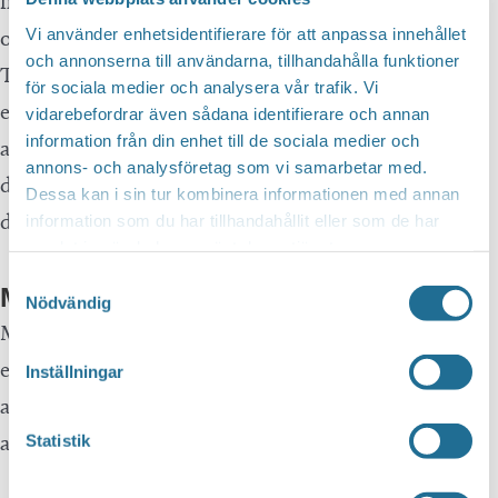
fick ett mycket positivt mottagande och har ett
Vi använder enhetsidentifierare för att anpassa innehållet
otroligt högt värde på igenkänning. 2013 utsågs
och annonserna till användarna, tillhandahålla funktioner
Tillväxt Motala till årets Östgötaambassadör för sitt
för sociala medier och analysera vår trafik. Vi
engagemang för Motala och strategiska val att
vidarebefordrar även sådana identifierare och annan
information från din enhet till de sociala medier och
använda Östergötland i sitt varumärke och
annons- och analysföretag som vi samarbetar med.
därigenom stärka både kommunen och
Dessa kan i sin tur kombinera informationen med annan
destinationen.
information som du har tillhandahållit eller som de har
samlat in när du har använt deras tjänster.
Samtyckesval
Mötesplatser på en mängd olika vis
Nödvändig
Motala företagscenter med Coffice ger nya och
etablerade företag möjlighet att hyra en temporär
Inställningar
arbetsplats och därigenom etablera kontakt med
andra företagare.
Statistik