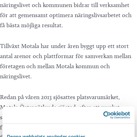
näringslivet och kommunen bidrar till verksamhet
för att gemensamt optimera näringslivsarbetet och
få bästa möjliga resultat.
Tillväxt Motala har under åren byggt upp ett stort
antal arenor och plattformar för samverkan mellan
företagen och mellan Motala kommun och
näringslivet.
Redan på våren 2013 sjösattes platsvarumärket,
Motala Östergötlands sjöstad, efter ett mycket
snabbt och intensivt arbete och stort engagemang
från både kommunen och näringslivet. Varumärket
Denna webbplats använder cookies