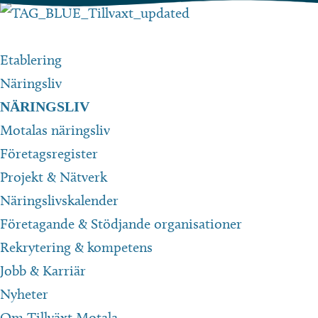
Hoppa
till
innehåll
Etablering
Näringsliv
NÄRINGSLIV
Motalas näringsliv
Företagsregister
Projekt & Nätverk
Näringslivskalender
Företagande & Stödjande organisationer
Rekrytering & kompetens
Jobb & Karriär
Nyheter
Om Tillväxt Motala