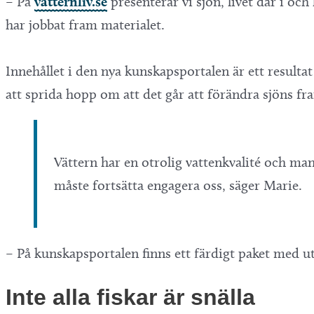
– På
vatternliv.se
presenterar vi sjön, livet där i o
har jobbat fram materialet.
Innehållet i den nya kunskapsportalen är ett resulta
att sprida hopp om att det går att förändra sjöns fr
Vättern har en otrolig vattenkvalité och man
måste fortsätta engagera oss, säger Marie.
– På kunskapsportalen finns ett färdigt paket med utb
Inte alla fiskar är snälla