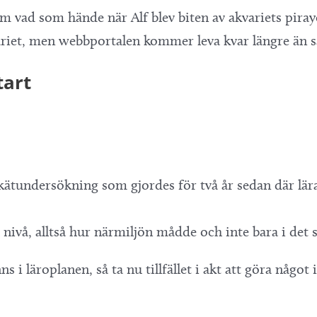
om vad som hände när Alf blev biten av akvariets pirayo
kvariet, men webbportalen kommer leva kvar längre än 
tart
enkätundersökning som gjordes för två år sedan där lä
nivå, alltså hur närmiljön mådde och inte bara i det s
 i läroplanen, så ta nu tillfället i akt att göra något 