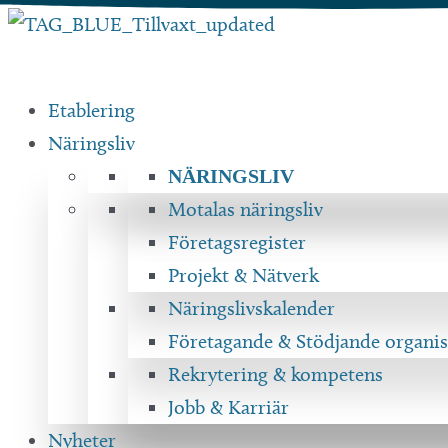
Hoppa
till
innehåll
Etablering
Näringsliv
NÄRINGSLIV
Motalas näringsliv
Företagsregister
Projekt & Nätverk
Näringslivskalender
Företagande & Stödjande organis
Rekrytering & kompetens
Jobb & Karriär
Nyheter