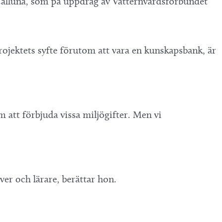
n Calluna, som på uppdrag av Vätternvårdsförbundet
Projektets syfte förutom att vara en kunskapsbank, är
m att förbjuda vissa miljögifter. Men vi
ver och lärare, berättar hon.