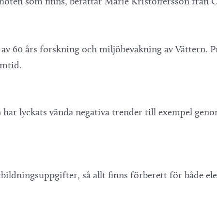
ch hoten som finns, berättar Marie Kristoffersson frå
t av 60 års forskning och miljöbevakning av Vättern. 
amtid.
 har lyckats vända negativa trender till exempel geno
ildningsuppgifter, så allt finns förberett för både ele