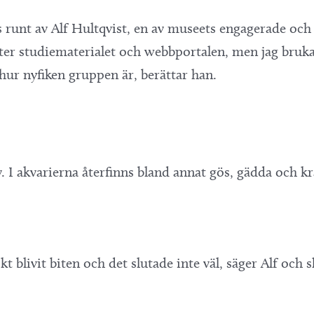
s runt av Alf Hultqvist, en av museets engagerade oc
r studiematerialet och webbportalen, men jag brukar 
hur nyfiken gruppen är, berättar han.
v. I akvarierna återfinns bland annat gös, gädda och krä
kt blivit biten och det slutade inte väl, säger Alf och 