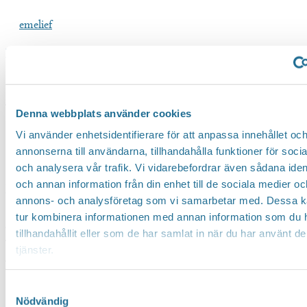
emelief
Affärsrapport
Läs mer »
mars
2022
Näringslivsrapport 2022
Denna webbplats använder cookies
Vi använder enhetsidentifierare för att anpassa innehållet oc
annonserna till användarna, tillhandahålla funktioner för soci
emelief
och analysera vår trafik. Vi vidarebefordrar även sådana ident
och annan information från din enhet till de sociala medier oc
Näringslivsrapport
Läs mer »
annons- och analysföretag som vi samarbetar med. Dessa ka
2022
tur kombinera informationen med annan information som du 
Valberedningsförslag Tillväxt
tillhandahållit eller som de har samlat in när du har använt d
Motala 2022
tjänster.
Samtyckesval
Nödvändig