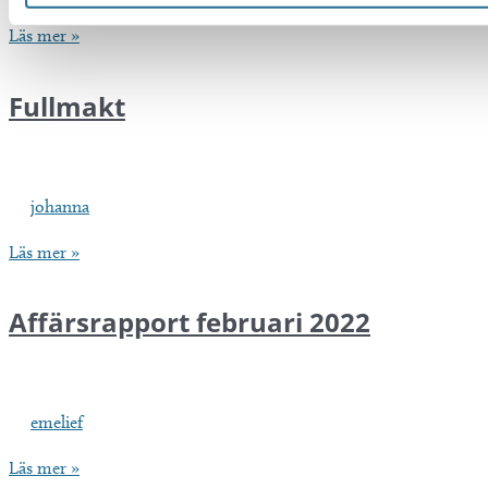
Inbjudan
Läs mer »
Föreningsstämma
Fullmakt
johanna
Fullmakt
Läs mer »
Affärsrapport februari 2022
emelief
Affärsrapport
Läs mer »