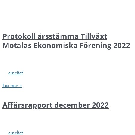
Protokoll årsstämma Tillväxt
Motalas Ekonomiska Förening 2022
emelief
Protokoll
Läs mer »
årsstämma
Tillväxt
Affärsrapport december 2022
Motalas
Ekonomiska
Förening
emelief
2022