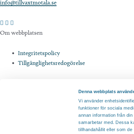
info@tillvaxtmotala.se
Om webbplatsen
Integritetspolicy
Tillgänglighetsredogörelse
Andra webbplatser
Denna webbplats använde
Vi använder enhetsidentifie
Motala Sjöstad
funktioner för sociala medi
Motala Expo
annan information från din
Motalagalan
samarbetar med. Dessa kan
tillhandahållit eller som d
Sjöstadskortet