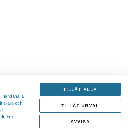
TILLÅT ALLA
illhandahålla
ifierare och
TILLÅT URVAL
vi
 du har
AVVISA