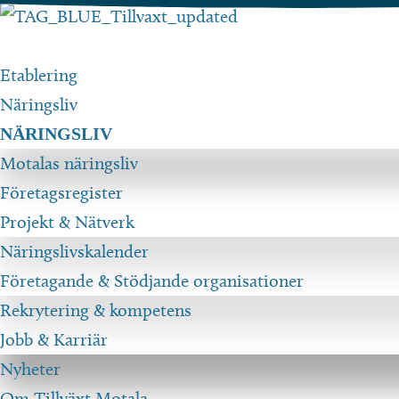
Hoppa
till
innehåll
Etablering
Näringsliv
NÄRINGSLIV
Motalas näringsliv
Företagsregister
Projekt & Nätverk
Näringslivskalender
Företagande & Stödjande organisationer
Rekrytering & kompetens
Jobb & Karriär
Nyheter
Om Tillväxt Motala