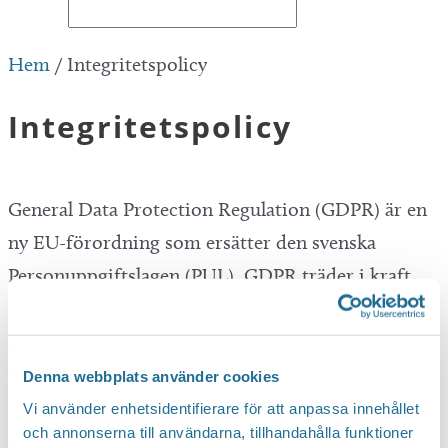
Hem
/
Integritetspolicy
Integritetspolicy
General Data Protection Regulation (GDPR) är en
ny EU-förordning som ersätter den svenska
Personuppgiftslagen (PUL). GDPR träder i kraft
den 25 maj 2018 och gäller i hela EU. Mycket är sig
likt men kraven på hur företag får behandla dina
personuppgifter skärps. Ditt förtroende är viktigt
Denna webbplats använder cookies
och vi vill att du ska känna dig trygg med att lämna
Vi använder enhetsidentifierare för att anpassa innehållet
och annonserna till användarna, tillhandahålla funktioner
dina personuppgifter till oss. Nu vill vi informera