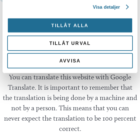
Visa detaljer
Hittar du inte vad du söker?
TILLÅT ALLA
Sök här...
SEARCH
TILLÅT URVAL
Translate
AVVISA
You can translate this website with Google
Translate. It is important to remember that
the translation is being done by a machine and
not by a person. This means that you can
never expect the translation to be 100 percent
correct.