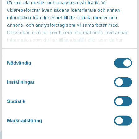
för sociala medier och analysera vår trafik. Vi
om en förbättrad och positiv förändring gällande
vidarebefordrar även sådana identifierare och annan
hur vi hanterar era personuppgifter.
information från din enhet till de sociala medier och
annons- och analysföretag som vi samarbetar med.
Dessa kan i sin tur kombinera informationen med annan
Tillväxt Motalas integritetspolicy
information som du har tillhandahållit eller som de har
samlat in när du har använt deras tjänster.
Tillväxt Motala AB vidtar ett flertal åtgärder för att
Samtyckesval
Nödvändig
säkerställa att dina personuppgifter även i
fortsättningen är skyddade hos oss. Vi tycker att
Inställningar
det är viktigt att du tar del av vår uppdaterade
integritetspolicy där kan du läsa om era rättigheter
Statistik
samt hur vi sparar och behandlar
dina personuppgifter hos oss.
Marknadsföring
Läs vår integritetspolicy