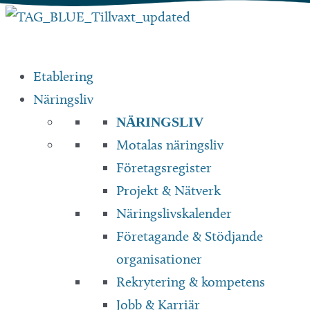
Hoppa
till
innehåll
Etablering
Näringsliv
NÄRINGSLIV
Motalas näringsliv
Företagsregister
Projekt & Nätverk
Näringslivskalender
Företagande & Stödjande
organisationer
Rekrytering & kompetens
Jobb & Karriär