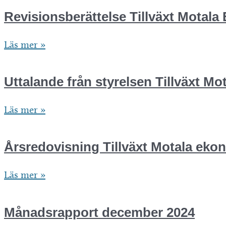
Motala
Revisionsberättelse Tillväxt Motal
AB
Revisionsberättelse
Läs mer »
2024
Tillväxt
Motala
Uttalande från styrelsen Tillväxt M
Ekonomisk
Uttalande
Läs mer »
förening
från
2024-
styrelsen
12-
Årsredovisning Tillväxt Motala eko
Tillväxt
31
Årsredovisning
Läs mer »
Motala
Tillväxt
ekonomisk
Motala
förening
Månadsrapport december 2024
ekonomisk
2024