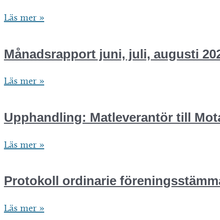
Näringslivsrapport
Läs mer »
2023
Månadsrapport juni, juli, augusti 20
Månadsrapport
Läs mer »
juni,
juli,
Upphandling: Matleverantör till Mot
augusti
Upphandling:
Läs mer »
2024
Matleverantör
till
Protokoll ordinarie föreningsstämm
Motalas
Protokoll
Läs mer »
näringslivsdag