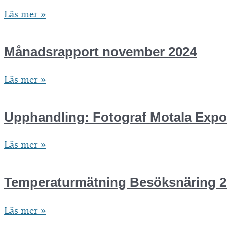
Månadsrapport
Läs mer »
förening
december
2024
2024
Månadsrapport november 2024
Månadsrapport
Läs mer »
november
2024
Upphandling: Fotograf Motala Expo
Upphandling:
Läs mer »
Fotograf
Motala
Temperaturmätning Besöksnäring 2
Expo
Temperaturmätning
Läs mer »
2025
Besöksnäring