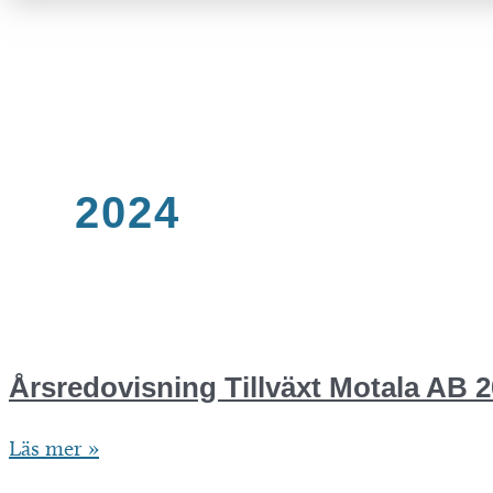
2024
Årsredovisning Tillväxt Motala AB 
Årsredovisning
Läs mer »
Tillväxt