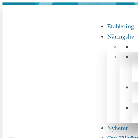
Hoppa
till
Etablering
innehåll
Näringsliv
Nyheter