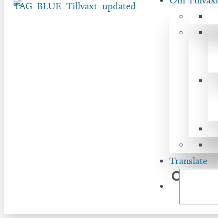
Om Tillväx
Translate