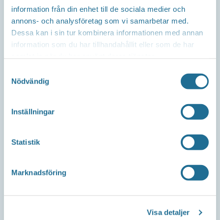
information från din enhet till de sociala medier och
Repslagaregatan 13C
annons- och analysföretag som vi samarbetar med.
591 30 Motala
Dessa kan i sin tur kombinera informationen med annan
information som du har tillhandahållit eller som de har
samlat in när du har använt deras tjänster.
Samtyckesval
Telefon
Nödvändig
Företagsservice 0141-10 12 00
Inställningar
E-post
Statistik
info@tillvaxtmotala.se
Marknadsföring
Om webbplatsen
Visa detaljer