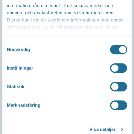
information från din enhet till de sociala medier och
Repslagaregatan 13C
annons- och analysföretag som vi samarbetar med.
591 30 Motala
Dessa kan i sin tur kombinera informationen med annan
information som du har tillhandahållit eller som de har
samlat in när du har använt deras tjänster.
Samtyckesval
Telefon
Nödvändig
Företagsservice 0141-10 12 00
Inställningar
E-post
Statistik
info@tillvaxtmotala.se
Marknadsföring
Om webbplatsen
Visa detaljer