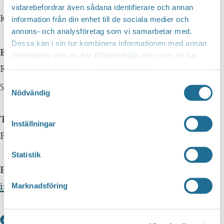
vidarebefordrar även sådana identifierare och annan
Kontakta oss
information från din enhet till de sociala medier och
annons- och analysföretag som vi samarbetar med.
Dessa kan i sin tur kombinera informationen med annan
Besöksadress
information som du har tillhandahållit eller som de har
Repslagaregatan 13C
samlat in när du har använt deras tjänster.
Samtyckesval
591 30 Motala
Nödvändig
Telefon
Inställningar
Företagsservice 0141-10 12 00
Statistik
E-post
info@tillvaxtmotala.se
Marknadsföring