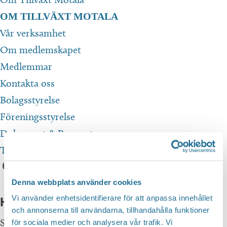
OM TILLVÄXT MOTALA
Vår verksamhet
Om medlemskapet
Medlemmar
Kontakta oss
Bolagsstyrelse
Föreningsstyrelse
Dokument & Rapporter
Translate
Denna webbplats använder cookies
Vi använder enhetsidentifierare för att anpassa innehållet
Hittar du inte vad du söker?
och annonserna till användarna, tillhandahålla funktioner
Sök här...
SEARCH
för sociala medier och analysera vår trafik. Vi