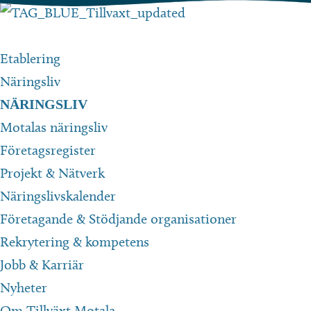
Hoppa
till
innehåll
Etablering
Näringsliv
NÄRINGSLIV
Motalas näringsliv
Företagsregister
Projekt & Nätverk
Näringslivskalender
Företagande & Stödjande organisationer
Rekrytering & kompetens
Jobb & Karriär
Nyheter
Om Tillväxt Motala