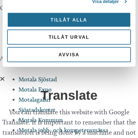
Visa detaljer
Om webbplatsen
TILLÅT ALLA
Integritetspolicy
TILLÅT URVAL
Tillgänglighetsredogörelse
AVVISA
Andra webbplatser
Motala Sjöstad
Motala Expo
Translate
Motalagalan
Sjöstadskortet
You can translate this website with Google
Motala Kommun
Translate. It is important to remember that the
Motala jobb- och kompetensmässa
translation is being done by a machine and not