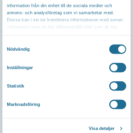
information från din enhet till de sociala medier och
Repslagaregatan 13C
annons- och analysföretag som vi samarbetar med.
591 30 Motala
Dessa kan i sin tur kombinera informationen med annan
information som du har tillhandahållit eller som de har
samlat in när du har använt deras tjänster.
Samtyckesval
Telefon
Nödvändig
Företagsservice 0141-10 12 00
Inställningar
E-post
Statistik
info@tillvaxtmotala.se
Marknadsföring
Om webbplatsen
Visa detaljer