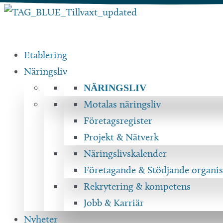
Hoppa
till
innehåll
Etablering
Näringsliv
NÄRINGSLIV
Motalas näringsliv
Företagsregister
Projekt & Nätverk
Näringslivskalender
Företagande & Stödjande organis
Rekrytering & kompetens
Jobb & Karriär
Nyheter