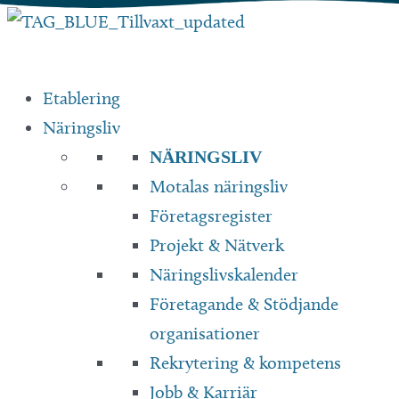
Hoppa
till
innehåll
Etablering
Näringsliv
NÄRINGSLIV
Motalas näringsliv
Företagsregister
Projekt & Nätverk
Näringslivskalender
Företagande & Stödjande
organisationer
Rekrytering & kompetens
Jobb & Karriär