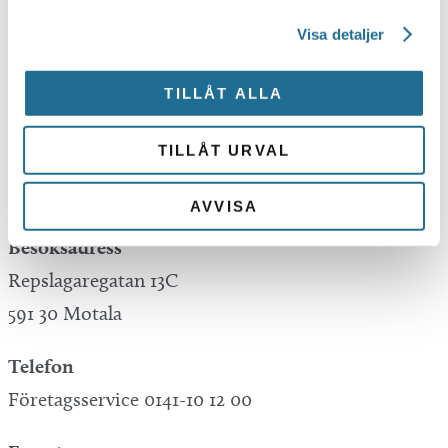
Visa detaljer
Tillväxt Motala is not responsible for any
mistakes in translations performed by Google
TILLÅT ALLA
Translate.
TILLÅT URVAL
Kontakta oss
AVVISA
Besöksadress
Repslagaregatan 13C
591 30 Motala
Telefon
Företagsservice 0141-10 12 00