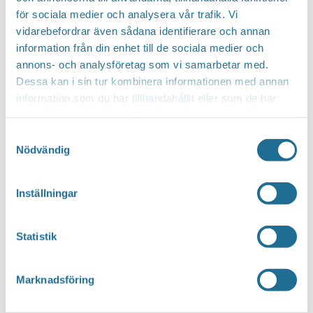
för sociala medier och analysera vår trafik. Vi
vidarebefordrar även sådana identifierare och annan
Hittar du inte vad du söker?
information från din enhet till de sociala medier och
annons- och analysföretag som vi samarbetar med.
Sök här...
SEARCH
Dessa kan i sin tur kombinera informationen med annan
information som du har tillhandahållit eller som de har
samlat in när du har använt deras tjänster.
Translate
Samtyckesval
Nödvändig
You can translate this website with Google
Inställningar
Translate. It is important to remember that
the translation is being done by a machine and
Statistik
not by a person. This means that you can
never expect the translation to be 100 percent
Marknadsföring
correct.