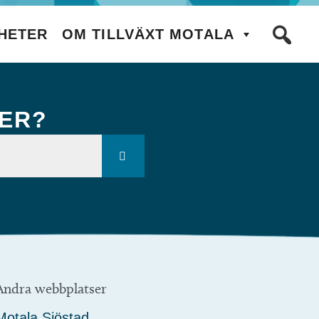
HETER
OM TILLVÄXT MOTALA
KER?
Andra webbplatser
Motala Sjöstad