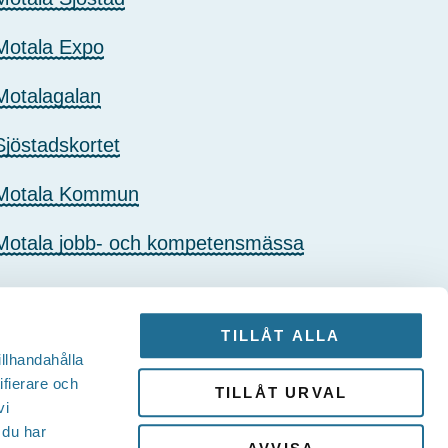
Motala Expo
Motalagalan
Sjöstadskortet
Motala Kommun
Motala jobb- och kompetensmässa
TILLÅT ALLA
illhandahålla
ifierare och
TILLÅT URVAL
vi
 du har