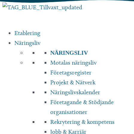
Hoppa
till
innehåll
Etablering
Näringsliv
NÄRINGSLIV
Motalas näringsliv
Företagsregister
Projekt & Nätverk
Näringslivskalender
Företagande & Stödjande
organisationer
Rekrytering & kompetens
Jobb & Karriär