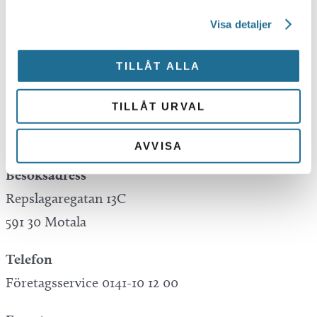
Visa detaljer
Tillväxt Motala is not responsible for any
mistakes in translations performed by Google
TILLÅT ALLA
Translate.
TILLÅT URVAL
Kontakta oss
AVVISA
Besöksadress
Repslagaregatan 13C
591 30 Motala
Telefon
Företagsservice 0141-10 12 00