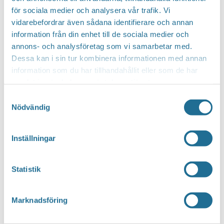
för sociala medier och analysera vår trafik. Vi
vidarebefordrar även sådana identifierare och annan
Hittar du inte vad du söker?
information från din enhet till de sociala medier och
annons- och analysföretag som vi samarbetar med.
Sök här...
SEARCH
Dessa kan i sin tur kombinera informationen med annan
information som du har tillhandahållit eller som de har
samlat in när du har använt deras tjänster.
Translate
Samtyckesval
Nödvändig
You can translate this website with Google
Inställningar
Translate. It is important to remember that
the translation is being done by a machine and
Statistik
not by a person. This means that you can
never expect the translation to be 100 percent
Marknadsföring
correct.