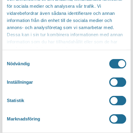
för sociala medier och analysera vår trafik. Vi
vidarebefordrar även sådana identifierare och annan
Hittar du inte vad du söker?
information från din enhet till de sociala medier och
annons- och analysföretag som vi samarbetar med.
Sök här...
SEARCH
Dessa kan i sin tur kombinera informationen med annan
information som du har tillhandahållit eller som de har
samlat in när du har använt deras tjänster.
Translate
Samtyckesval
Nödvändig
You can translate this website with Google
Inställningar
Translate. It is important to remember that
the translation is being done by a machine and
Statistik
not by a person. This means that you can
never expect the translation to be 100 percent
Marknadsföring
correct.