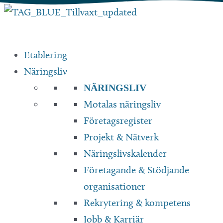
Hoppa
till
innehåll
Etablering
Näringsliv
NÄRINGSLIV
Motalas näringsliv
Företagsregister
Projekt & Nätverk
Näringslivskalender
Företagande & Stödjande
organisationer
Rekrytering & kompetens
Jobb & Karriär