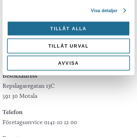
Visa detaljer
Tillväxt Motala is not responsible for any
mistakes in translations performed by Google
TILLÅT ALLA
Translate.
TILLÅT URVAL
Kontakta oss
AVVISA
Besöksadress
Repslagaregatan 13C
591 30 Motala
Telefon
Företagsservice 0141-10 12 00