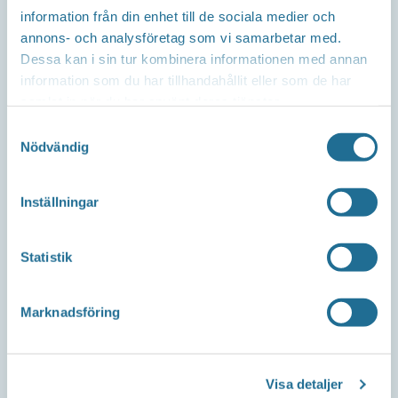
information från din enhet till de sociala medier och
Repslagaregatan 13C
annons- och analysföretag som vi samarbetar med.
591 30 Motala
Dessa kan i sin tur kombinera informationen med annan
information som du har tillhandahållit eller som de har
samlat in när du har använt deras tjänster.
Samtyckesval
Telefon
Nödvändig
Företagsservice 0141-10 12 00
Inställningar
E-post
Statistik
info@tillvaxtmotala.se
Marknadsföring
Om webbplatsen
Visa detaljer