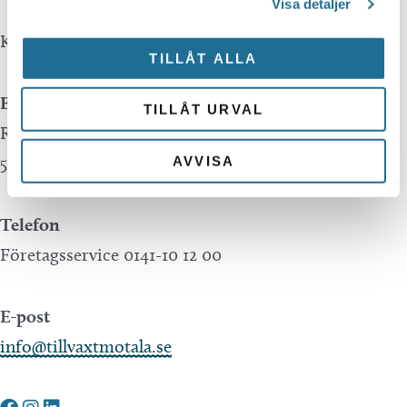
Visa detaljer
Kontakta oss
TILLÅT ALLA
Besöksadress
TILLÅT URVAL
Repslagaregatan 13C
591 30 Motala
AVVISA
Telefon
Företagsservice 0141-10 12 00
E-post
info@tillvaxtmotala.se