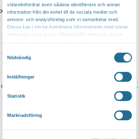
vidarebefordrar även sådana identifierare och annan
information från din enhet till de sociala medier och
annons- och analysföretag som vi samarbetar med.
Translate
Dessa kan i sin tur kombinera informationen med annan
information som du har tillhandahållit eller som de har
samlat in när du har använt deras tjänster.
You can translate this website with Google
Samtyckesval
Translate. It is important to remember that the
Nödvändig
translation is being done by a machine and not
by a person. This means that you can never
Inställningar
expect the translation to be 100 percent correct.
Statistik
Tillväxt Motala is not responsible for any
Marknadsföring
mistakes in translations performed by Google
Translate.