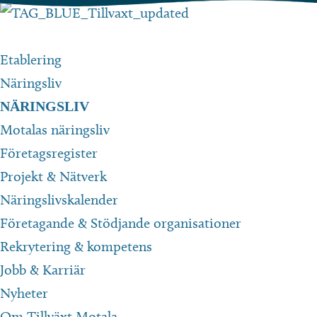
Hoppa
till
innehåll
Etablering
Näringsliv
NÄRINGSLIV
Motalas näringsliv
Företagsregister
Projekt & Nätverk
Näringslivskalender
Företagande & Stödjande organisationer
Rekrytering & kompetens
Jobb & Karriär
Nyheter
Om Tillväxt Motala