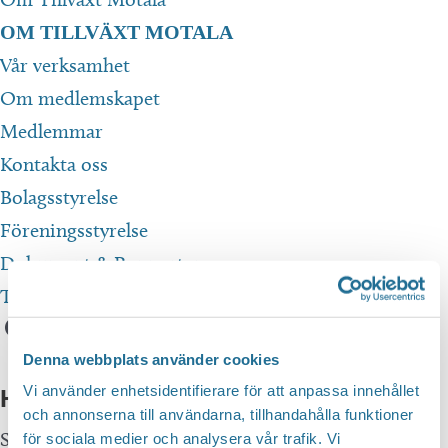
OM TILLVÄXT MOTALA
Vår verksamhet
Om medlemskapet
Medlemmar
Kontakta oss
Bolagsstyrelse
Föreningsstyrelse
Dokument & Rapporter
Translate
Denna webbplats använder cookies
Vi använder enhetsidentifierare för att anpassa innehållet
Hittar du inte vad du söker?
och annonserna till användarna, tillhandahålla funktioner
Sök här...
SEARCH
för sociala medier och analysera vår trafik. Vi