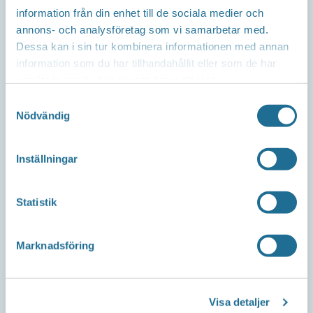
information från din enhet till de sociala medier och
Repslagaregatan 13C
annons- och analysföretag som vi samarbetar med.
591 30 Motala
Dessa kan i sin tur kombinera informationen med annan
information som du har tillhandahållit eller som de har
samlat in när du har använt deras tjänster.
Samtyckesval
Telefon
Nödvändig
Företagsservice 0141-10 12 00
Inställningar
E-post
Statistik
info@tillvaxtmotala.se
Marknadsföring
Om webbplatsen
Visa detaljer