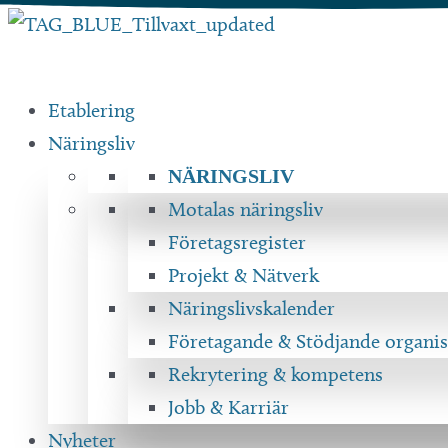
Hoppa
till
innehåll
Etablering
Näringsliv
NÄRINGSLIV
Motalas näringsliv
Företagsregister
Projekt & Nätverk
Näringslivskalender
Företagande & Stödjande organis
Rekrytering & kompetens
Jobb & Karriär
Nyheter