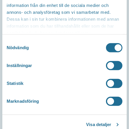
information från din enhet till de sociala medier och
Repslagaregatan 13C
annons- och analysföretag som vi samarbetar med.
591 30 Motala
Dessa kan i sin tur kombinera informationen med annan
information som du har tillhandahållit eller som de har
samlat in när du har använt deras tjänster.
Samtyckesval
Telefon
Nödvändig
Företagsservice 0141-10 12 00
Inställningar
E-post
Statistik
info@tillvaxtmotala.se
Marknadsföring
Om webbplatsen
Visa detaljer