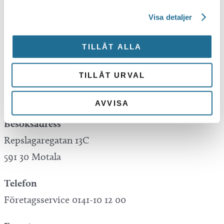
Visa detaljer
Tillväxt Motala is not responsible for any
mistakes in translations performed by Google
TILLÅT ALLA
Translate.
TILLÅT URVAL
Kontakta oss
AVVISA
Besöksadress
Repslagaregatan 13C
591 30 Motala
Telefon
Företagsservice 0141-10 12 00