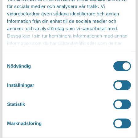
för sociala medier och analysera vår trafik. Vi
vidarebefordrar även sådana identifierare och annan
Hittar du inte vad du söker?
information från din enhet till de sociala medier och
annons- och analysföretag som vi samarbetar med.
Sök här...
SEARCH
Dessa kan i sin tur kombinera informationen med annan
information som du har tillhandahållit eller som de har
samlat in när du har använt deras tjänster.
Translate
Samtyckesval
Nödvändig
You can translate this website with Google
Inställningar
Translate. It is important to remember that
the translation is being done by a machine and
Statistik
not by a person. This means that you can
never expect the translation to be 100 percent
Marknadsföring
correct.