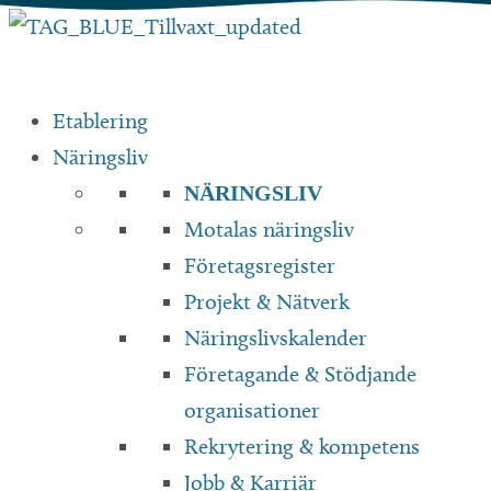
Hoppa
till
innehåll
Etablering
Näringsliv
NÄRINGSLIV
Motalas näringsliv
Företagsregister
Projekt & Nätverk
Näringslivskalender
Företagande & Stödjande
organisationer
Rekrytering & kompetens
Jobb & Karriär