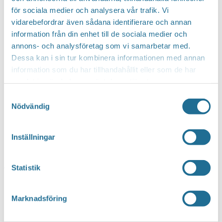
för sociala medier och analysera vår trafik. Vi
vidarebefordrar även sådana identifierare och annan
Hittar du inte vad du söker?
information från din enhet till de sociala medier och
annons- och analysföretag som vi samarbetar med.
Sök här...
SEARCH
Dessa kan i sin tur kombinera informationen med annan
information som du har tillhandahållit eller som de har
samlat in när du har använt deras tjänster.
Kontakta oss
Samtyckesval
Nödvändig
Besöksadress
Repslagaregatan 13C
Inställningar
591 30 Motala
Statistik
Telefon
Företagsservice 0141-10 12 00
Marknadsföring
E-post