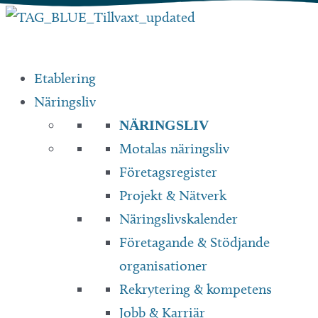
Hoppa
till
innehåll
Etablering
Näringsliv
NÄRINGSLIV
Motalas näringsliv
Företagsregister
Projekt & Nätverk
Näringslivskalender
Företagande & Stödjande
organisationer
Rekrytering & kompetens
Jobb & Karriär