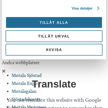
info@tillvaxtmotala.se
Visa detaljer
TILLÅT ALLA
Om webbplatsen
TILLÅT URVAL
Integritetspolicy
Tillgänglighetsredogörelse
AVVISA
Andra webbplatser
Motala Sjöstad
Translate
Motala Expo
Motalagalan
Sjöstadskortet
You can translate this website with Google
Motala Kommun
Translate. It is important to remember that