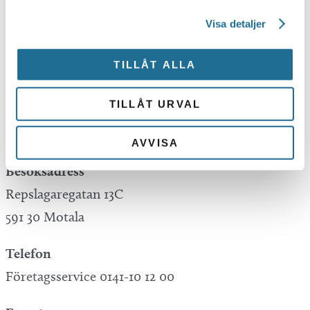
Visa detaljer
Tillväxt Motala is not responsible for any
mistakes in translations performed by Google
TILLÅT ALLA
Translate.
TILLÅT URVAL
Kontakta oss
AVVISA
Besöksadress
Repslagaregatan 13C
591 30 Motala
Telefon
Företagsservice 0141-10 12 00