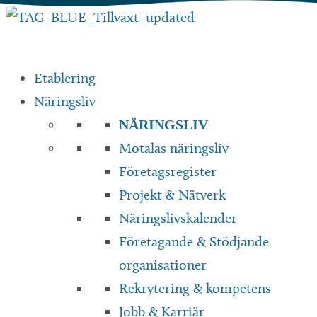
Hoppa
till
innehåll
Etablering
Näringsliv
NÄRINGSLIV
Motalas näringsliv
Företagsregister
Projekt & Nätverk
Näringslivskalender
Företagande & Stödjande
organisationer
Rekrytering & kompetens
Jobb & Karriär