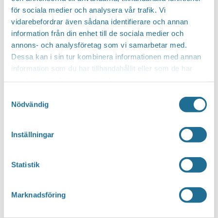
för sociala medier och analysera vår trafik. Vi
vidarebefordrar även sådana identifierare och annan
Hittar du inte vad du söker?
information från din enhet till de sociala medier och
annons- och analysföretag som vi samarbetar med.
Sök här...
SEARCH
Dessa kan i sin tur kombinera informationen med annan
information som du har tillhandahållit eller som de har
samlat in när du har använt deras tjänster.
Translate
Samtyckesval
Nödvändig
You can translate this website with Google
Inställningar
Translate. It is important to remember that
the translation is being done by a machine and
Statistik
not by a person. This means that you can
never expect the translation to be 100 percent
Marknadsföring
correct.