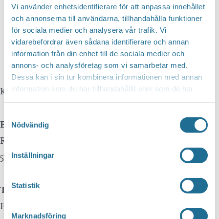
Vi använder enhetsidentifierare för att anpassa innehållet
Tillväxt Motala is not responsible for any
och annonserna till användarna, tillhandahålla funktioner
för sociala medier och analysera vår trafik. Vi
mistakes in translations performed by Google
vidarebefordrar även sådana identifierare och annan
Translate.
information från din enhet till de sociala medier och
annons- och analysföretag som vi samarbetar med.
Dessa kan i sin tur kombinera informationen med annan
information som du har tillhandahållit eller som de har
Kontakta oss
samlat in när du har använt deras tjänster.
Samtyckesval
Besöksadress
Nödvändig
Repslagaregatan 13C
591 30 Motala
Inställningar
Statistik
Telefon
Företagsservice 0141-10 12 00
Marknadsföring