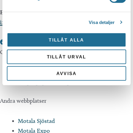
E-post
info@tillvaxtmotala.se
Visa detaljer
TILLÅT ALLA
Om webbplatsen
TILLÅT URVAL
Integritetspolicy
AVVISA
Tillgänglighetsredogörelse
Andra webbplatser
Motala Sjöstad
Motala Expo