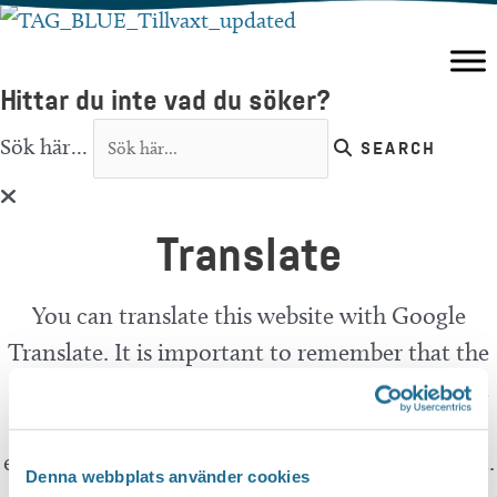
Hoppa
till
innehåll
Hittar du inte vad du söker?
Sök här...
SEARCH
Translate
You can translate this website with Google
Translate. It is important to remember that the
translation is being done by a machine and not
by a person. This means that you can never
expect the translation to be 100 percent correct.
Denna webbplats använder cookies