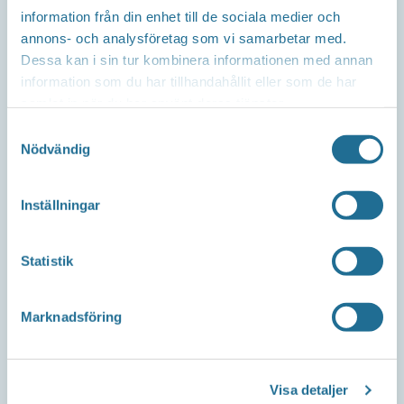
information från din enhet till de sociala medier och
Repslagaregatan 13C
annons- och analysföretag som vi samarbetar med.
591 30 Motala
Dessa kan i sin tur kombinera informationen med annan
information som du har tillhandahållit eller som de har
samlat in när du har använt deras tjänster.
Samtyckesval
Telefon
Nödvändig
Företagsservice 0141-10 12 00
Inställningar
E-post
Statistik
info@tillvaxtmotala.se
Marknadsföring
Om webbplatsen
Visa detaljer