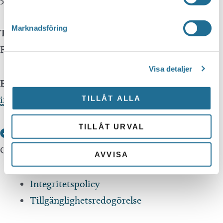
Marknadsföring
Telefon
Företagsservice 0141-10 12 00
Visa detaljer
E-post
info@tillvaxtmotala.se
TILLÅT ALLA
TILLÅT URVAL
Om webbplatsen
AVVISA
Integritetspolicy
Tillgänglighetsredogörelse