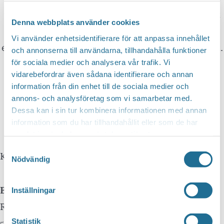
translation is being done by a machine and not
Denna webbplats använder cookies
by a person. This means that you can never
Vi använder enhetsidentifierare för att anpassa innehållet
expect the translation to be 100 percent correct.
och annonserna till användarna, tillhandahålla funktioner
för sociala medier och analysera vår trafik. Vi
vidarebefordrar även sådana identifierare och annan
Tillväxt Motala is not responsible for any
information från din enhet till de sociala medier och
mistakes in translations performed by Google
annons- och analysföretag som vi samarbetar med.
Dessa kan i sin tur kombinera informationen med annan
Translate.
information som du har tillhandahållit eller som de har
samlat in när du har använt deras tjänster.
Samtyckesval
Kontakta oss
Nödvändig
Besöksadress
Inställningar
Repslagaregatan 13C
591 30 Motala
Statistik