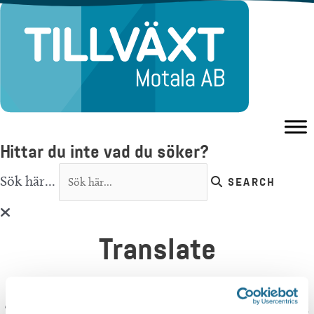
Hoppa
till
innehåll
Hittar du inte vad du söker?
Sök här...
SEARCH
Translate
You can translate this website with Google
Translate. It is important to remember that the