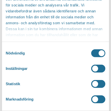
för sociala medier och analysera vår trafik. Vi
vidarebefordrar även sådana identifierare och annan
Hittar du inte vad du söker?
information från din enhet till de sociala medier och
annons- och analysföretag som vi samarbetar med.
Sök här...
SEARCH
Dessa kan i sin tur kombinera informationen med annan
information som du har tillhandahållit eller som de har
samlat in när du har använt deras tjänster.
Translate
Samtyckesval
Nödvändig
You can translate this website with Google
Inställningar
Translate. It is important to remember that
the translation is being done by a machine and
Statistik
not by a person. This means that you can
never expect the translation to be 100 percent
Marknadsföring
correct.