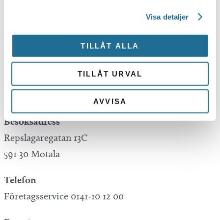
Visa detaljer
Tillväxt Motala is not responsible for any
mistakes in translations performed by Google
TILLÅT ALLA
Translate.
TILLÅT URVAL
Kontakta oss
AVVISA
Besöksadress
Repslagaregatan 13C
591 30 Motala
Telefon
Företagsservice 0141-10 12 00