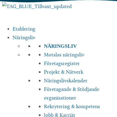
Hoppa
till
innehåll
Etablering
Näringsliv
NÄRINGSLIV
Motalas näringsliv
Företagsregister
Projekt & Nätverk
Näringslivskalender
Företagande & Stödjande
organisationer
Rekrytering & kompetens
Jobb & Karriär