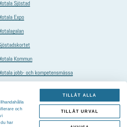
Motala Sjöstad
Motala Expo
Motalagalan
Sjöstadskortet
Motala Kommun
Motala jobb- och kompetensmässa
TILLÅT ALLA
illhandahålla
ifierare och
TILLÅT URVAL
vi
 du har