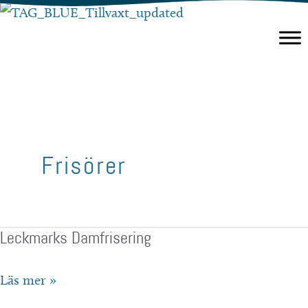
Hoppa
till
innehåll
Frisörer
Leckmarks Damfrisering
Leckmarks
Läs mer »
Damfrisering