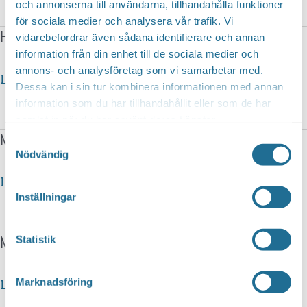
och annonserna till användarna, tillhandahålla funktioner
och
för sociala medier och analysera vår trafik. Vi
Hårdesign Motala Vadstena
vidarebefordrar även sådana identifierare och annan
Shop
information från din enhet till de sociala medier och
annons- och analysföretag som vi samarbetar med.
Hårdesign
Läs mer »
Dessa kan i sin tur kombinera informationen med annan
Motala
information som du har tillhandahållit eller som de har
samlat in när du har använt deras tjänster.
Vadstena
Makalöst
Samtyckesval
Nödvändig
Makalöst
Läs mer »
Inställningar
Mirakel
Statistik
Mirakel
Marknadsföring
Läs mer »