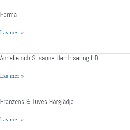
Forma
Forma
Läs mer »
Annelie och Susanne Herrfrisering HB
Annelie
Läs mer »
och
Susanne
Franzens & Tuves Hårglädje
Herrfrisering
HB
Franzens
Läs mer »
&