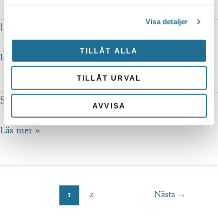
Visa detaljer
Hårsalong Hörnet
TILLÅT ALLA
Hårsalong
Läs mer »
Hörnet
TILLÅT URVAL
Sven Gustafsson Salong
AVVISA
Sven
Läs mer »
Gustafsson
Salong
1
2
Nästa
→