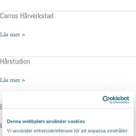
Tuves
Carros Hårverkstad
Hårglädje
Carros
Läs mer »
Hårverkstad
Hårstudion
Hårstudion
Läs mer »
Bra Salong och Shop
Denna webbplats använder cookies
Bra
Läs mer »
Vi använder enhetsidentifierare för att anpassa innehållet
Salong