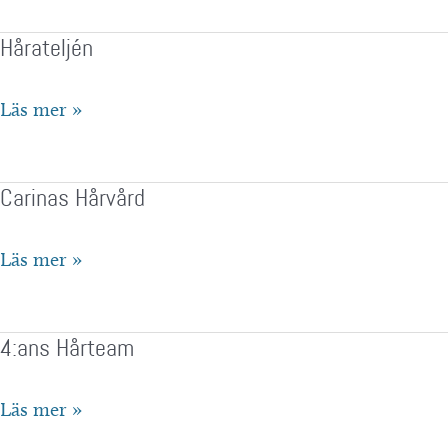
Hårateljén
Hårateljén
Läs mer »
Carinas Hårvård
Carinas
Läs mer »
Hårvård
4:ans Hårteam
4:ans
Läs mer »
Hårteam