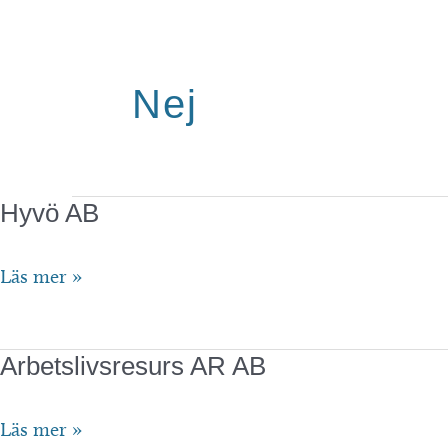
Nej
Hyvö AB
Hyvö
Läs mer »
AB
Arbetslivsresurs AR AB
Arbetslivsresurs
Läs mer »