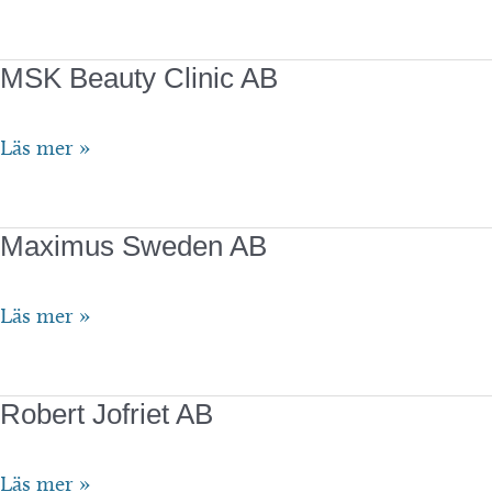
AR
AB
MSK Beauty Clinic AB
MSK
Läs mer »
Beauty
Clinic
Maximus Sweden AB
AB
Maximus
Läs mer »
Sweden
AB
Robert Jofriet AB
Robert
Läs mer »