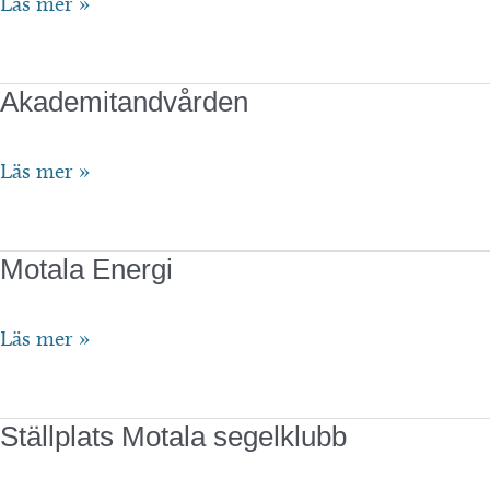
Berggrens
Läs mer »
Öltapp
&
Akademitandvården
mat
Akademitandvården
Läs mer »
Motala Energi
Motala
Läs mer »
Energi
Ställplats Motala segelklubb