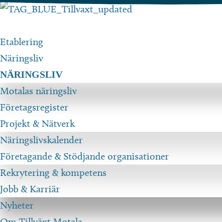
Hoppa
till
innehåll
Etablering
Näringsliv
NÄRINGSLIV
Motalas näringsliv
Företagsregister
Projekt & Nätverk
Näringslivskalender
Företagande & Stödjande organisationer
Rekrytering & kompetens
Jobb & Karriär
Nyheter
Om Tillväxt Motala