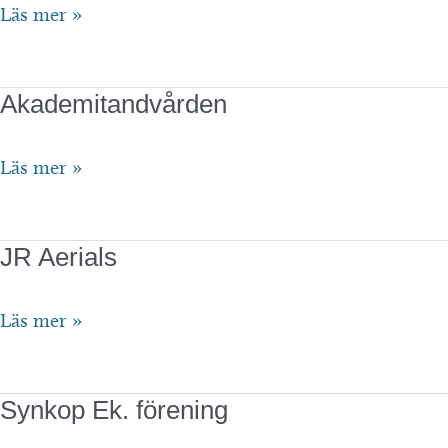
Ställplats
Läs mer »
Motala
segelklubb
Akademitandvården
Akademitandvården
Läs mer »
JR Aerials
JR
Läs mer »
Aerials
Synkop Ek. förening