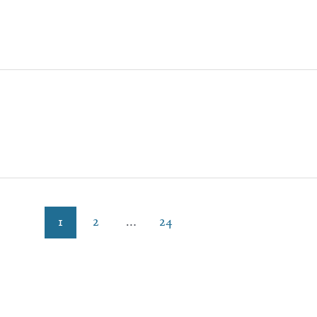
1
2
…
24