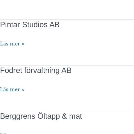
Jofriet
AB
Pintar Studios AB
Pintar
Läs mer »
Studios
AB
Fodret förvaltning AB
Fodret
Läs mer »
förvaltning
AB
Berggrens Öltapp & mat