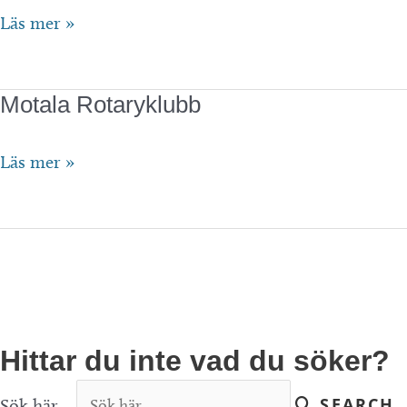
Synkop
Läs mer »
Ek.
förening
Motala Rotaryklubb
Motala
Läs mer »
Rotaryklubb
Hittar du inte vad du söker?
Sök här...
SEARCH