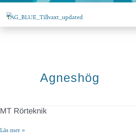
Hoppa
till
innehåll
Agneshög
MT Rörteknik
MT
Läs mer »