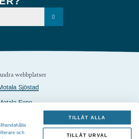
KER?
Andra webbplatser
Motala Sjöstad
Motala Expo
Motalagalan
TILLÅT ALLA
illhandahålla
Sjöstadskortet
ifierare och
TILLÅT URVAL