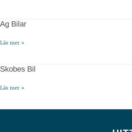
tek
Ag Bilar
Ag
Läs mer »
Bilar
Skobes Bil
Skobes
Läs mer »
Bil