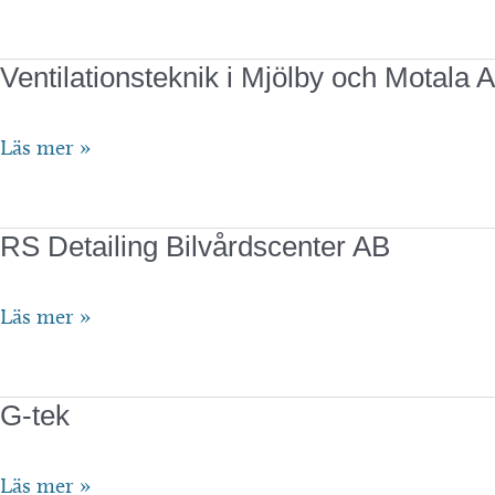
Rörteknik
Ventilationsteknik i Mjölby och Motala 
Ventilationsteknik
Läs mer »
i
Mjölby
RS Detailing Bilvårdscenter AB
och
Motala
RS
Läs mer »
AB
Detailing
Bilvårdscenter
G-tek
AB
G-
Läs mer »