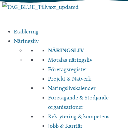
Hoppa
till
innehåll
Etablering
Näringsliv
NÄRINGSLIV
Motalas näringsliv
Företagsregister
Projekt & Nätverk
Näringslivskalender
Företagande & Stödjande
organisationer
Rekrytering & kompetens
Jobb & Karriär