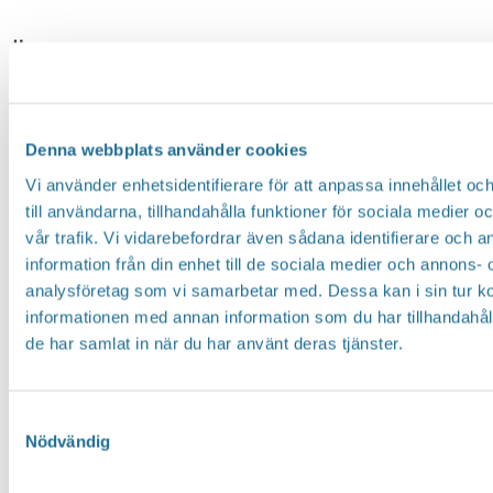
gård
AB
Älvans Kropp & Själ
Älvans
Läs mer »
Kropp
Denna webbplats använder cookies
&
Vi använder enhetsidentifierare för att anpassa innehållet o
Hittar du inte vad du söker?
till användarna, tillhandahålla funktioner för sociala medier 
Själ
vår trafik. Vi vidarebefordrar även sådana identifierare och 
Sök här...
SEARCH
information från din enhet till de sociala medier och annons- 
analysföretag som vi samarbetar med. Dessa kan i sin tur 
informationen med annan information som du har tillhandahåll
Translate
de har samlat in när du har använt deras tjänster.
You can translate this website with Google
Samtyckesval
Nödvändig
Translate. It is important to remember that
the translation is being done by a machine and