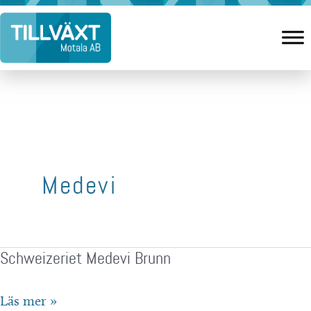
Hoppa
till
innehåll
Medevi
Schweizeriet Medevi Brunn
Schweizeriet
Läs mer »