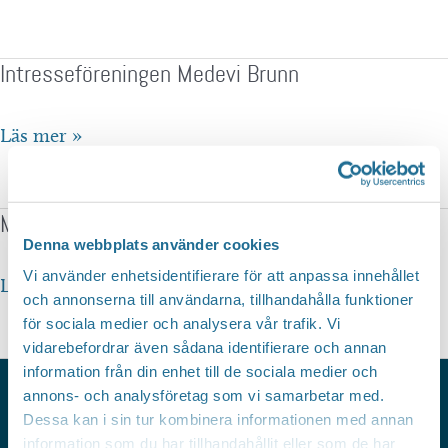
Medevi
Brunn
Intresseföreningen Medevi Brunn
Intresseföreningen
Läs mer »
Medevi
Brunn
Medevi ProSalus AB
Denna webbplats använder cookies
Vi använder enhetsidentifierare för att anpassa innehållet
Medevi
Läs mer »
och annonserna till användarna, tillhandahålla funktioner
ProSalus
för sociala medier och analysera vår trafik. Vi
AB
vidarebefordrar även sådana identifierare och annan
information från din enhet till de sociala medier och
annons- och analysföretag som vi samarbetar med.
Dessa kan i sin tur kombinera informationen med annan
HITTAR DU INTE VAD DU SÖKER?
information som du har tillhandahållit eller som de har