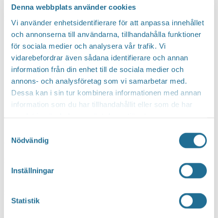
självklart hela upplägget och känslan av att ha varit
Denna webbplats använder cookies
med i ett lyckat projekt.
Vi använder enhetsidentifierare för att anpassa innehållet
och annonserna till användarna, tillhandahålla funktioner
för sociala medier och analysera vår trafik. Vi
vidarebefordrar även sådana identifierare och annan
Jag ser fram emot nya minnen på
information från din enhet till de sociala medier och
årets gala!
annons- och analysföretag som vi samarbetar med.
Dessa kan i sin tur kombinera informationen med annan
information som du har tillhandahållit eller som de har
samlat in när du har använt deras tjänster.
Stefan har arbetat i underhållningsbranschen i över
Samtyckesval
Nödvändig
två decennier och är en mycket uppskattad
multitalang. Kombinationen av att vara påläst och
Inställningar
samtidigt ha sinnesnärvaro för att kunna
improvisera är hans största styrka. Det brukar
Statistik
skrattas en hel del när han håller i trådarna.