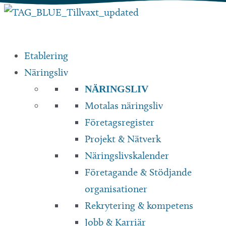
Hoppa
till
innehåll
Etablering
Näringsliv
NÄRINGSLIV
Motalas näringsliv
Företagsregister
Projekt & Nätverk
Näringslivskalender
Företagande & Stödjande
organisationer
Rekrytering & kompetens
Jobb & Karriär