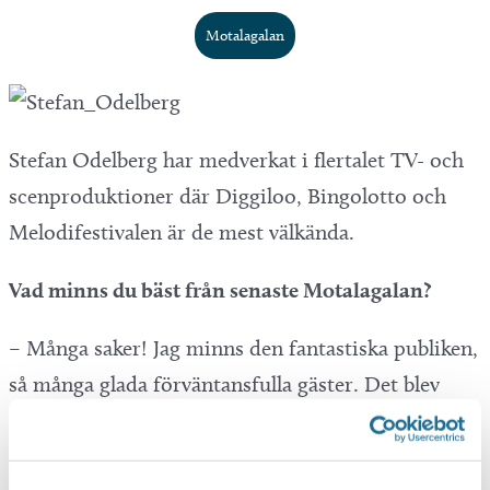
Motalagalan
Stefan Odelberg har medverkat i flertalet TV- och
scenproduktioner där Diggiloo, Bingolotto och
Melodifestivalen är de mest välkända.
Vad minns du bäst från senaste Motalagalan?
– Många saker! Jag minns den fantastiska publiken,
så många glada förväntansfulla gäster. Det blev
många skratt när jag intervjuade Andreas Norlén,
det var kul. Sist men inte minst så minns jag