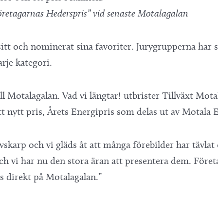
Företagarnas Hederspris” vid senaste Motalagalan
sitt och nominerat sina favoriter. Jurygrupperna har 
arje kategori.
ill Motalagalan. Vad vi längtar! utbrister Tillväxt Mo
ett nytt pris, Årets Energipris som delas ut av Motala 
karp och vi gläds åt att många förebilder har tävlat o
och vi har nu den stora äran att presentera dem. Före
 direkt på Motalagalan.”