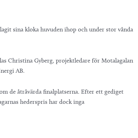
slagit sina kloka huvuden ihop och under stor vånda
talas Christina Gyberg, projektledare för Motalagalan
Energi AB.
m de åtråvärda finalplatserna. Efter ett gediget
tagarnas hederspris har dock inga