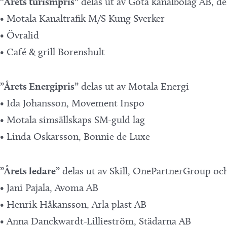
”Årets turismpris”
delas ut av Göta kanalbolag AB, d
• Motala Kanaltrafik M/S Kung Sverker
• Övralid
• Café & grill Borenshult
”Årets Energipris”
delas ut av Motala Energi
• Ida Johansson, Movement Inspo
• Motala simsällskaps SM-guld lag
• Linda Oskarsson, Bonnie de Luxe
”Årets ledare”
delas ut av Skill, OnePartnerGroup oc
• Jani Pajala, Avoma AB
• Henrik Håkansson, Arla plast AB
• Anna Danckwardt-Lillieström, Städarna AB