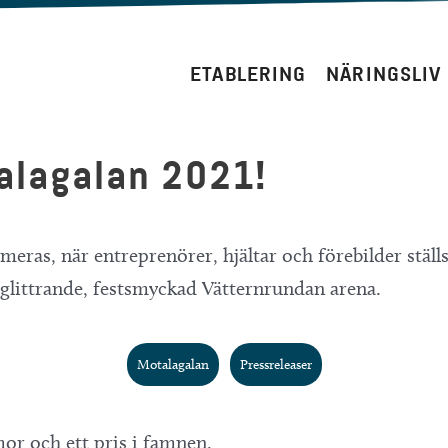
ETABLERING
NÄRINGSLIV
!
talagalan 2021!
meras, när entreprenörer, hjältar och förebilder ställs
 glittrande, festsmyckad Vätternrundan arena.
Motalagalan
Pressreleaser