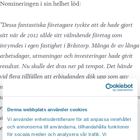
Nomineringen i sin helhet löd:
”Dessa fantastiska företagare tyckte att de hade gjort
sitt när de 2012 sålde sitt välmående företag som
inrymdes i egen fastighet i Bråstorp. Många år av långa
arbetsdagar, utmaningar och investeringar hade givit
resultat. Nu skulle det dras ner på tempot. Det hände
vid flera tillfällen att erbjudanden dök upp som gav
möjlighet att åter ge sig in i den bransch som de kunde
utan och innan. Flera gånger sa de hårdnackat nej. Men
efter ett par års paus från näringslivet började det dra i
Denna webbplats använder cookies
de starka entreprenörsgenerna och de kunde inte stå
Vi använder enhetsidentifierare för att anpassa innehållet
och annonserna till användarna, tillhandahålla funktioner
emot.
för sociala medier och analysera vår trafik. Vi