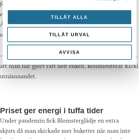
företagsamhet utöver det vanliga gör dessa
entreprenörer till fina ambassadörer för företagare.
TILLÅT ALLA
Årets företagare i Motala är Kicki Bergström Lindell
och Michael Lindell, Blomsterglädje.”
TILLÅT URVAL
AVVISA
– Att bli prisade är självklart jätteroligt. Ett kvitto på
att man har gjort rätt helt enkelt, kommenterar Kicki
utnämnandet.
Priset ger energi i tuffa tider
Under pandemin fick Blomsterglädje en extra
skjuts då man skickade mer buketter när man inte