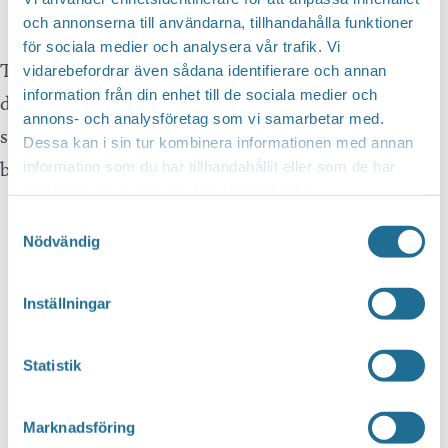
och annonserna till användarna, tillhandahålla funktioner
för sociala medier och analysera vår trafik. Vi
Team Sportia har 65 butiker i Sverige och ingen av
vidarebefordrar även sådana identifierare och annan
information från din enhet till de sociala medier och
dem är någon annan lik. Det beror på att alla driver
annons- och analysföretag som vi samarbetar med.
sina butiker som franchise, något som kommer med
Dessa kan i sin tur kombinera informationen med annan
både för-och nackdelar säger Peter.
information som du har tillhandahållit eller som de har
samlat in när du har använt deras tjänster.
Samtyckesval
Nödvändig
När vi fick frågan om att ansluta
oss till Sjöstadskortet var det vårt
Inställningar
beslut att ta. Det är jag glad för,
det har varit lite av en räddning.
Statistik
Försäljningen har gått ned sedan
de nya restriktionerna kom, men
Marknadsföring