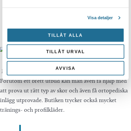
Sjöstadskortet har fått in nya
kunder.
Visa detaljer
TILLÅT ALLA
TILLÅT URVAL
AVVISA
Många kommer till butiken för att köpa skor.
Förutom ett brett utbud kan man även få hjälp med
att prova ut rätt typ av skor och även få ortopediska
inlägg utprovade. Butiken trycker också mycket
tränings- och profilkläder.