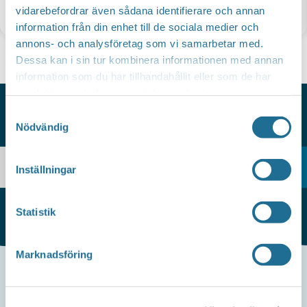
vidarebefordrar även sådana identifierare och annan
Nyheter
information från din enhet till de sociala medier och
annons- och analysföretag som vi samarbetar med.
Dessa kan i sin tur kombinera informationen med annan
information som du har tillhandahållit eller som de har
samlat in när du har använt deras tjänster.
Samtyckesval
Nödvändig
HITTAR DU INTE VAD DU SÖKER?
Inställningar
Statistik
Marknadsföring
Kontakta oss