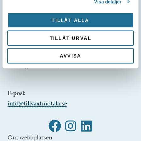
Visa detaljer
Besöksadress
Repslagaregatan 13C
TILLÅT ALLA
591 30 Motala
TILLÅT URVAL
Telefon
AVVISA
Företagsservice 0141-10 12 00
E-post
info@tillvaxtmotala.se
Om webbplatsen