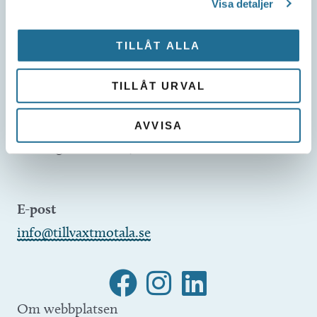
Visa detaljer
Besöksadress
Repslagaregatan 13C
TILLÅT ALLA
591 30 Motala
TILLÅT URVAL
Telefon
AVVISA
Företagsservice 0141-10 12 00
E-post
info@tillvaxtmotala.se
Om webbplatsen