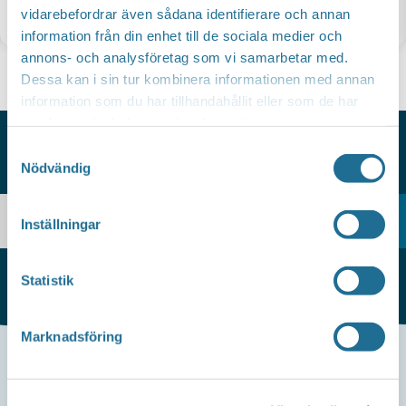
vidarebefordrar även sådana identifierare och annan
Nyheter
information från din enhet till de sociala medier och
annons- och analysföretag som vi samarbetar med.
Dessa kan i sin tur kombinera informationen med annan
information som du har tillhandahållit eller som de har
samlat in när du har använt deras tjänster.
Samtyckesval
Nödvändig
HITTAR DU INTE VAD DU SÖKER?
Inställningar
Statistik
Marknadsföring
Kontakta oss