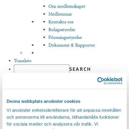
Om medlemskapet
Medlemmar
Kontakta oss
Bolagsstyrelse
Föreningsstyrelse
Dokument & Rapporter
Translate
Hem
/
Årsredovisning 2019 Tillväxt Motala Ekonomisk Förening
Årsredovisning 2019 Tillväxt
Denna webbplats använder cookies
Motala Ekonomisk Förening
Vi använder enhetsidentifierare för att anpassa innehållet
och annonserna till användarna, tillhandahålla funktioner
för sociala medier och analysera vår trafik. Vi
Ladda ner dokument