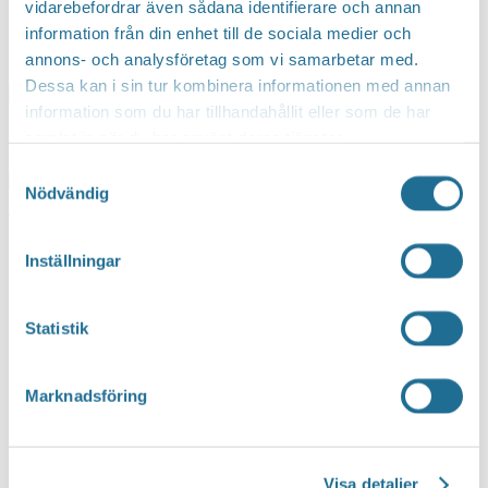
vidarebefordrar även sådana identifierare och annan
information från din enhet till de sociala medier och
Upptäck mer
annons- och analysföretag som vi samarbetar med.
Dessa kan i sin tur kombinera informationen med annan
information som du har tillhandahållit eller som de har
samlat in när du har använt deras tjänster.
Dokument & Rapporter
Samtyckesval
Nödvändig
Nyheter
Inställningar
Hittar du inte vad du söker?
Statistik
SEARCH
Sök här...
Translate
Marknadsföring
You can translate this website with Google
Visa detaljer