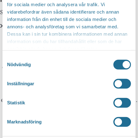
för sociala medier och analysera vår trafik. Vi
Sök här...
SEARCH
vidarebefordrar även sådana identifierare och annan
information från din enhet till de sociala medier och
annons- och analysföretag som vi samarbetar med.
Dessa kan i sin tur kombinera informationen med annan
Translate
information som du har tillhandahållit eller som de har
samlat in när du har använt deras tjänster.
You can translate this website with Google
Samtyckesval
Nödvändig
Translate. It is important to remember that the
translation is being done by a machine and not
Inställningar
by a person. This means that you can never
expect the translation to be 100 percent correct.
Statistik
Tillväxt Motala is not responsible for any
Marknadsföring
mistakes in translations performed by Google