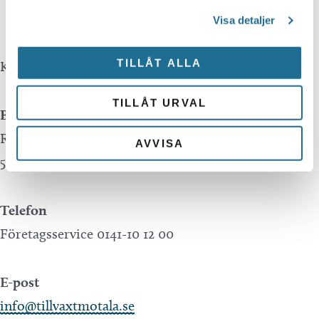
Translate.
Visa detaljer
TILLÅT ALLA
Kontakta oss
TILLÅT URVAL
Besöksadress
Repslagaregatan 13C
AVVISA
591 30 Motala
Telefon
Företagsservice 0141-10 12 00
E-post
info@tillvaxtmotala.se