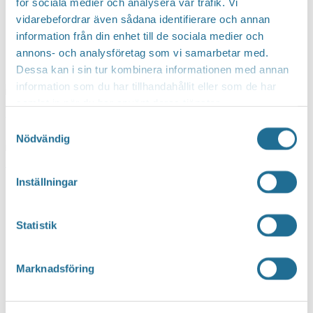
för sociala medier och analysera vår trafik. Vi
vidarebefordrar även sådana identifierare och annan
Ladda ner dokument
information från din enhet till de sociala medier och
Upptäck mer
annons- och analysföretag som vi samarbetar med.
Dessa kan i sin tur kombinera informationen med annan
information som du har tillhandahållit eller som de har
samlat in när du har använt deras tjänster.
Samtyckesval
Dokument & Rapporter
Nödvändig
Inställningar
Nyheter
Hittar du inte vad du söker?
Statistik
SEARCH
Sök här...
Marknadsföring
Translate