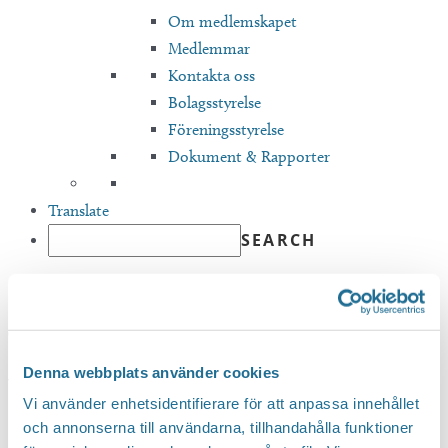
Om medlemskapet
Medlemmar
Kontakta oss
Bolagsstyrelse
Föreningsstyrelse
Dokument & Rapporter
Translate
Hem
/
Tillväxt Motala valberednings förslag 2023-04-17 LA
Tillväxt Motala
valberednings förslag 2023-
Denna webbplats använder cookies
Vi använder enhetsidentifierare för att anpassa innehållet
04-17 LA
och annonserna till användarna, tillhandahålla funktioner