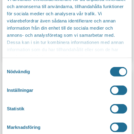
och annonserna till användarna, tillhandahålla funktioner
för sociala medier och analysera vår trafik. Vi
vidarebefordrar även sådana identifierare och annan
information från din enhet till de sociala medier och
annons- och analysföretag som vi samarbetar med.
Dessa kan i sin tur kombinera informationen med annan
information som du har tillhandahållit eller som de har
Dokument & Rapporter
samlat in när du har använt deras tjänster.
Samtyckesval
Nödvändig
Inställningar
Statistik
Marknadsföring