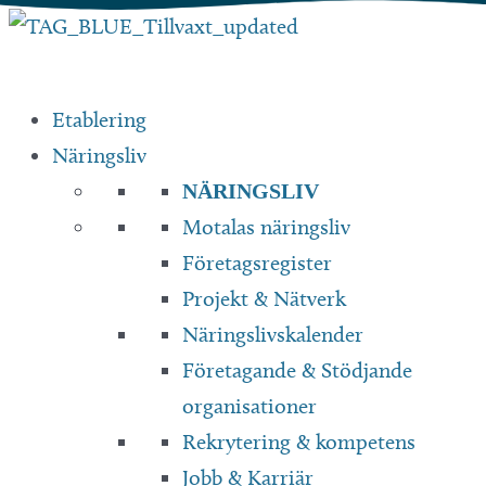
Hoppa
till
innehåll
Etablering
Näringsliv
NÄRINGSLIV
Motalas näringsliv
Företagsregister
Projekt & Nätverk
Näringslivskalender
Företagande & Stödjande
organisationer
Rekrytering & kompetens
Jobb & Karriär