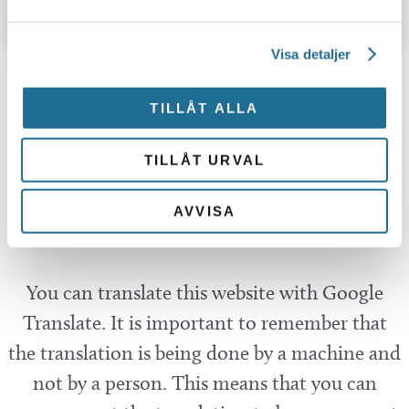
Nyheter
Visa detaljer
Hittar du inte vad du söker?
TILLÅT ALLA
Sök här...
SEARCH
TILLÅT URVAL
AVVISA
Translate
You can translate this website with Google
Translate. It is important to remember that
the translation is being done by a machine and
not by a person. This means that you can